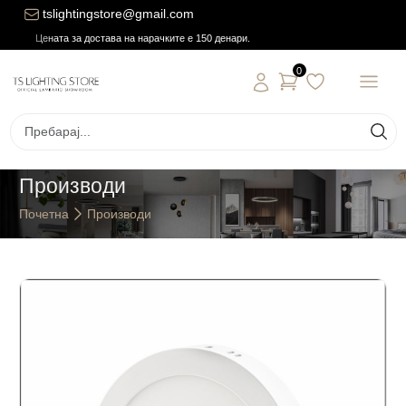
tslightingstore@gmail.com
Цената за достава на нарачките е 150 денари.
0
Производи
Почетна
Производи