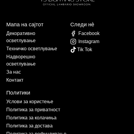
Мапа на сајтот
Следи нè
Декоративно
Facebook
осветлување
Instagram
Техничко осветлување
Tik Tok
Надворешно
осветлување
За нас
Контакт
Политики
Услови за користење
Политика за приватност
Политика за колачиња
Политика за достава
Политика за рефундирање