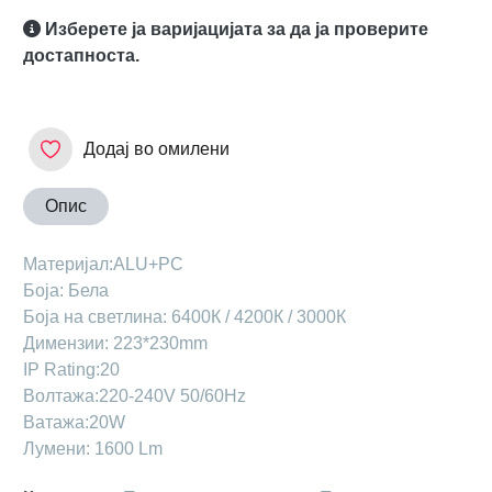
Изберете ја варијацијата за да ја проверите
достапноста.
Додај во омилени
Опис
Материјал:ALU+PC
Боја: Бела
Боја на светлина: 6400К / 4200К / 3000К
Димензии: 223*230mm
IP Rating:20
Волтажа:220-240V 50/60Hz
Ватажа:20W
Лумени: 1600 Lm