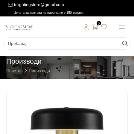
tslightingstore@gmail.com
Цената за достава на нарачките е 150 денари.
0
Производи
Почетна
Производи