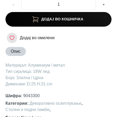
-
+
ДОДАЈ ВО КОШНИЧКА
Додај во омилени
Опис
Maтеријал: Алуминиум / метал
Тип сијалица: 18W лед
Боја: Златна / Црна
Димензии: D:25 H:31 cm
Шифра
:
9043300
Категории
:
Декоративно осветлување
,
Столни и подни ламби
,