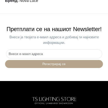
Бренд
:
Nova Luce
Претплати се на нашиот Newsletter!
Внеси ја твојата е-маил адреса и добивај ги најновите
информации.
Регистрирај се