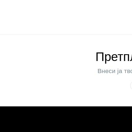
Претпл
Внеси ја тв