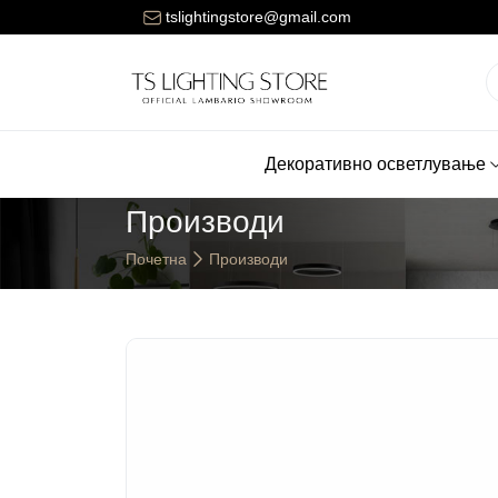
ената за достава на нарачките е 150 денари.
tslightingstore@gmail.com
Декоративно осветлување
Производи
Почетна
Производи