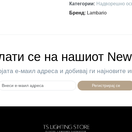
Категории
:
Надворешно ос
Бренд
:
Lambario
ати се на нашиот News
ојата е-маил адреса и добивај ги најновите
Регистрирај се