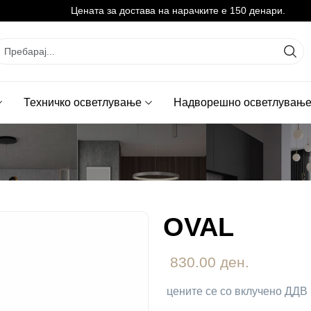
Цената за достава на нарачките е 150 денари.
Техничко осветлување
Надворешно осветлувањ
OVAL
830.00 ден.
цените се со вклучено ДДВ