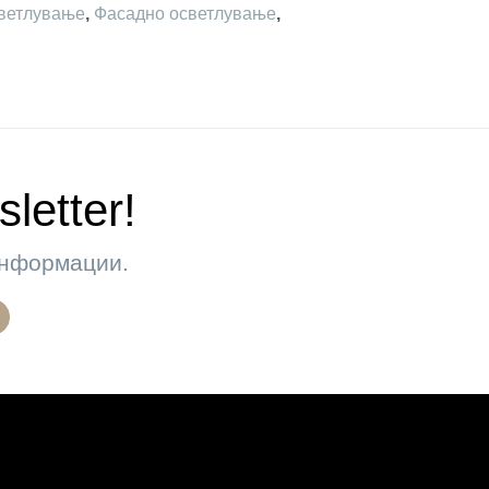
ветлување
,
Фасадно осветлување
,
letter!
 информации.