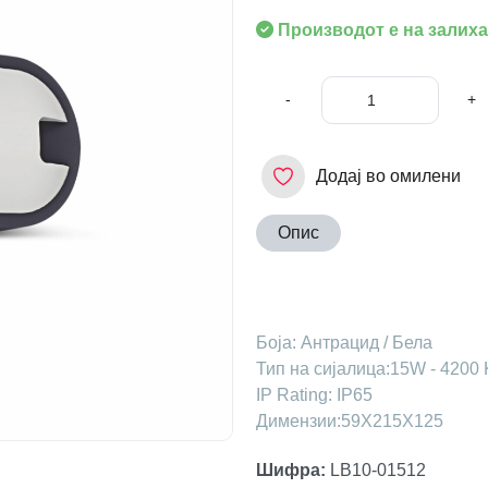
Производот е на залиха
-
+
Додај во омилени
Опис
Боја: Антрацид / Бела
Тип на сијалица:15W - 4200 
IP Rating: IP65
Димензии:59X215X125
Шифра
:
LB10-01512