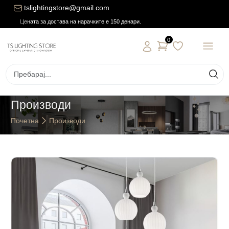
tslightingstore@gmail.com
Цената за достава на нарачките е 150 денари.
0
Производи
Почетна
Производи