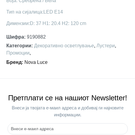
Боја: Сребрена / Бела
Тип на сијалица:LED Е14
Димензии:D: 37 H1: 20.4 H2: 120 cm
Шифра
:
9190882
Категории
:
Декоративно осветлување
,
Лустери
,
Промоции
,
Бренд
:
Nova Luce
Претплати се на нашиот Newsletter!
Внеси ја твојата е-маил адреса и добивај ги најновите
информации.