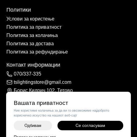
Политики
Услови за користење
Политика за приватност
Политика за колачиња
Политика за достава
Политика за рефундирање
Контакт информации
070/337-335
tslightingstore@gmail.com
Борис Кидрич 102, Тетово
Вашата приватност
Ние користиме колачиња за да ви го овозможиме најдоброто
корисничко искуство на нашиот веб-сајт
Се согласувам
Одбивам
-
+