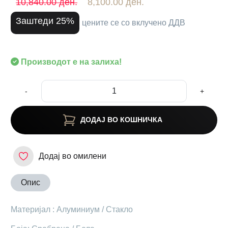
10,840.00 ден.
8,100.00 ден.
Заштеди 25%
цените се со вклучено ДДВ
Производот е на залиха!
-
+
ДОДАЈ ВО КОШНИЧКА
Додај во омилени
Опис
Материјал : Алуминиум / Стакло