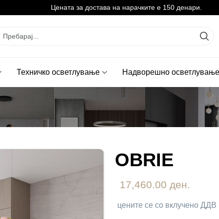
Цената за достава на нарачките е 150 денари.
Техничко осветлување
Надворешно осветлувањ
OBRIE
17,460.00 ден.
цените се со вклучено ДДВ