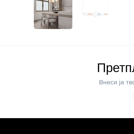
Претпл
Внеси ја тв