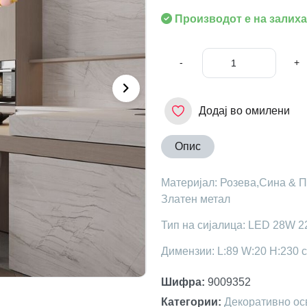
Производот е на залиха
-
+
Додај во омилени
Опис
Материјал: Розева,Сина & П
Златен метал
Тип на сијалица: LED 28W 2
Димензии: L:89 W:20 H:230 
Шифра
:
9009352
Категории
:
Декоративно ос