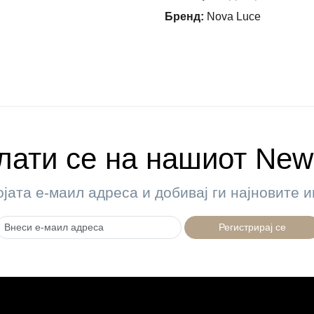
Бренд
:
Nova Luce
ати се на нашиот News
ојата е-маил адреса и добивај ги најновите
Регистрирај се