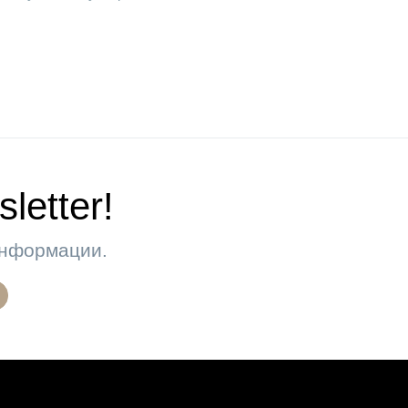
letter!
 информации.