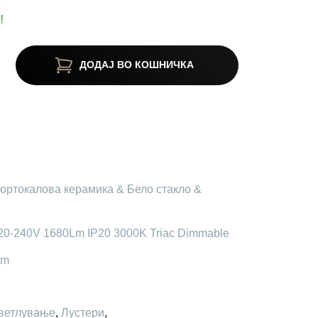
!
ДОДАЈ ВО КОШНИЧКА
ортокалова керамика & Бело стакло &
20-240V 1680Lm IP20 3000K Triac Dimmable
cm
ветлување
,
Лустери
,