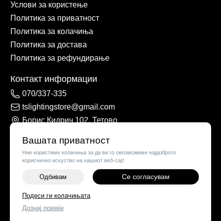
Услови за користење
Политика за приватност
Политика за колачиња
Политика за достава
Политика за рефундирање
Контакт информации
070/337-335
tslightingstore@gmail.com
Борис Кидрич 102, Тетово
Вашата приватност
Ние користиме колачиња за да ви го овозможиме најдоброто
корисничко искуство на нашиот веб-сајт
Се согласувам
Одбивам
-
+
Подеси ги колачињата
©
2026
Vendor x
TS Lights
Дознај повеќе
ДОДАЈ ВО КОШНИЧКА
Поставки за колачиња
|
Пријави проблем