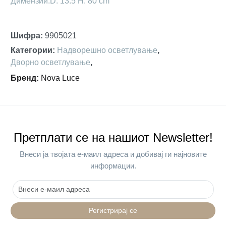
Димензии:D: 13.5 H: 80 cm
Шифра
:
9905021
Категории
:
Надворешно осветлување
,
Дворно осветлување
,
Бренд
:
Nova Luce
Претплати се на нашиот Newsletter!
Внеси ја твојата е-маил адреса и добивај ги најновите
информации.
Регистрирај се