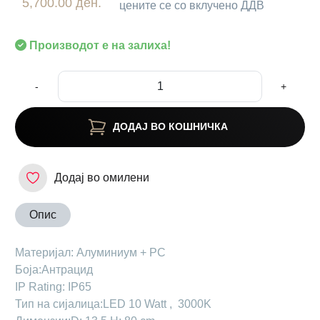
5,700.00 ден.
цените се со вклучено ДДВ
Производот е на залиха!
-
+
ДОДАЈ ВО КОШНИЧКА
Додај во омилени
Опис
Maтеријал: Алуминиум + PC
Боја:Антрацид
IP Rating: IP65
Тип на сијалица:LED 10 Watt , 3000K