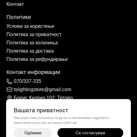
Контакт
Политики
Услови за користење
Политика за приватност
Политика за колачиња
Политика за достава
Политика за рефундирање
Контакт информации
070/337-335
tslightingstore@gmail.com
Борис Кидрич 102, Тетово
Вашата приватност
Ние користиме колачиња за да ви го овозможиме најдоброто
корисничко искуство на нашиот веб-сајт
Се согласувам
Одбивам
-
+