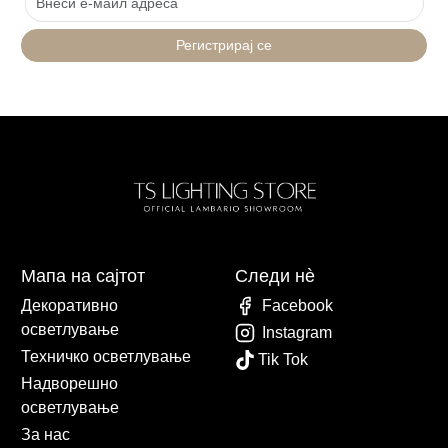
Регистрирај се
Мапа на сајтот
Следи нè
Декоративно
Facebook
осветлување
Instagram
Техничко осветлување
Tik Tok
Надворешно
осветлување
За нас