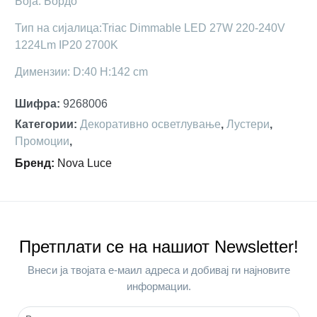
Боја: Бордо
Тип на сијалица:Triac Dimmable LED 27W 220-240V
1224Lm IP20 2700K
Димензии: D:40 H:142 cm
Шифра
:
9268006
Категории
:
Декоративно осветлување
,
Лустери
,
Промоции
,
Бренд
:
Nova Luce
Претплати се на нашиот Newsletter!
Внеси ја твојата е-маил адреса и добивај ги најновите
информации.