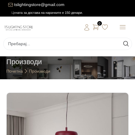
tslightingstore@gmail.com
Цената за достава на нарачките е 150 денари.
0
Производи
Почетна
Производи