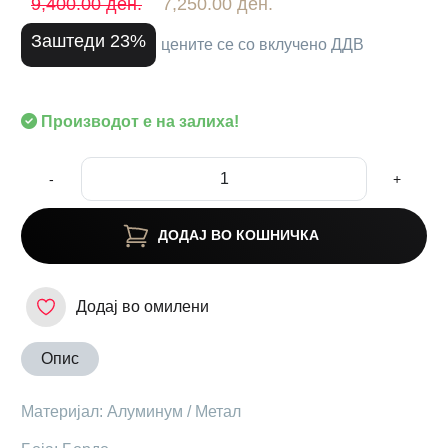
9,400.00 ден.
7,250.00 ден.
Заштеди 23%
цените се со вклучено ДДВ
Производот е на залиха!
-
+
ДОДАЈ ВО КОШНИЧКА
Додај во омилени
Опис
Материјал: Алуминум / Метал