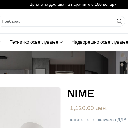
Цената за достава на нарачките е 150 денари.
Техничко осветлување
Надворешно осветлувањ
NIME
1,120.00 ден.
цените се со вклучено ДДВ