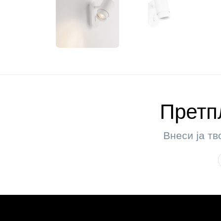
Претпл
Внеси ја тв