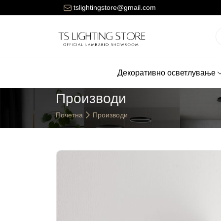
ената за достава на нарачките е 150 денари.
tslightingstore@gmail.com
Декоративно осветлување
Производи
Почетна
Производи