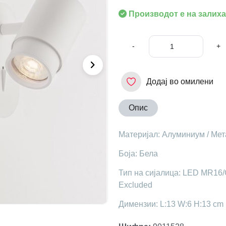
Производот е на залиха
-
+
Додај во омилени
Опис
Материјал: Алуминиум / Мет
Боја: Бела
Тип на сијалица: LED MR16/G
Excluded
Димензии: L:13 W:6 H:13 cm