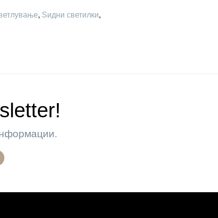
ветлување
,
Ѕидни светилки
,
letter!
 информации.