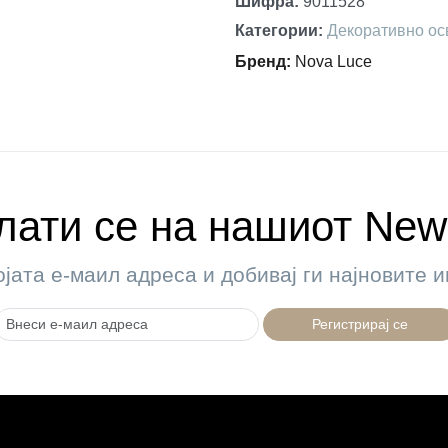
Шифра
:
9011528
Категории
:
Декоративно ос
Бренд
:
Nova Luce
ати се на нашиот News
ојата е-маил адреса и добивај ги најновите
Регистрирај се