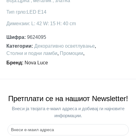
Боја:Црна , металик , златна
Тип грло:LED E14
Димензии: L: 42 W: 15 H: 40 cm
Шифра
:
9624095
Категории
:
Декоративно осветлување
,
Столни и подни ламби
,
Промоции
,
Бренд
:
Nova Luce
Претплати се на нашиот Newsletter!
Внеси ја твојата е-маил адреса и добивај ги најновите
информации.