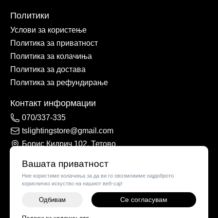
Политики
Услови за користење
Политика за приватност
Политика за колачиња
Политика за достава
Политика за рефундирање
Контакт информации
070/337-335
tslightingstore@gmail.com
Борис Кидрич 102, Тетово
Вашата приватност
Ние користиме колачиња за да ви го овозможиме најдоброто
корисничко искуство на нашиот веб-сајт
Се согласувам
Одбивам
-
+