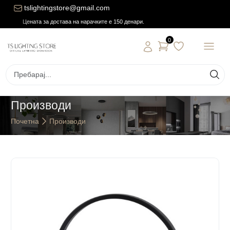
tslightingstore@gmail.com
Цената за достава на нарачките е 150 денари.
0
Производи
Почетна
Производи