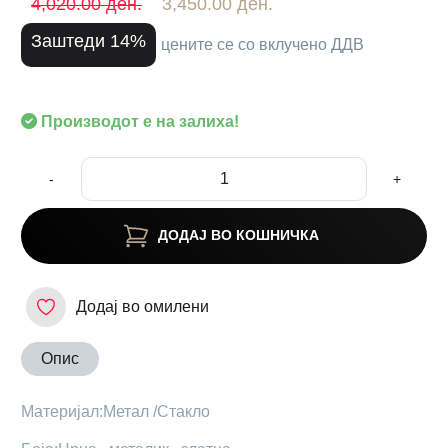
4,020.00 ден.
3,450.00 ден.
Заштеди 14%
цените се со вклучено ДДВ
Производот е на залиха!
-
+
ДОДАЈ ВО КОШНИЧКА
Додај во омилени
Опис
Материјал:Метал /Стакло