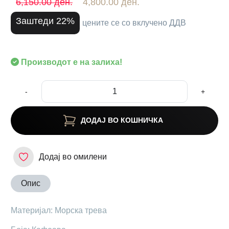
6,150.00 ден.
4,800.00 ден.
Заштеди 22%
цените се со вклучено ДДВ
Производот е на залиха!
-
+
ДОДАЈ ВО КОШНИЧКА
Додај во омилени
Опис
Maтеријал: Морска трева