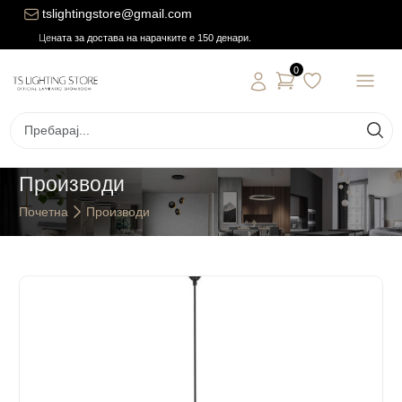
tslightingstore@gmail.com
Цената за достава на нарачките е 150 денари.
0
Производи
Почетна
Производи