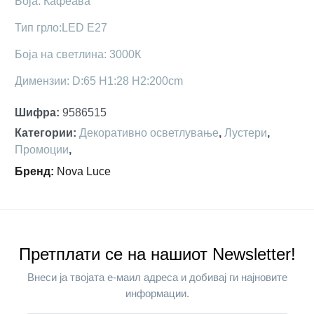
Боја: Кафеава
Тип грло:LED E27
Боја на светлина: 3000К
Димензии: D:65 H1:28 H2:200cm
Шифра
:
9586515
Категории
:
Декоративно осветлување
,
Лустери
,
Промоции
,
Бренд
:
Nova Luce
Претплати се на нашиот Newsletter!
Внеси ја твојата е-маил адреса и добивај ги најновите
информации.