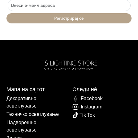
Регистрирај се
Мапа на сајтот
Следи нè
Декоративно
Facebook
осветлување
Instagram
Техничко осветлување
Tik Tok
Надворешно
осветлување