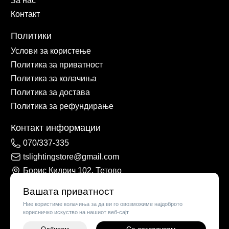
За нас
Контакт
Политики
Услови за користење
Политика за приватност
Политика за колачиња
Политика за достава
Политика за рефундирање
Контакт информации
070/337-335
tslightingstore@gmail.com
Борис Кидрич 102, Тетово
Вашата приватност
Ние користиме колачиња за да ви го овозможиме најдоброто
корисничко искуство на нашиот веб-сајт