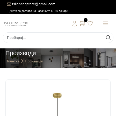
tslightingstore@gmail.com
Цената за достава на нарачките е 150 денари.
0
Производи
Почетна
Производи