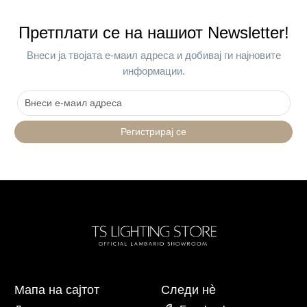
Претплати се на нашиот Newsletter!
Внеси ја твојата е-маил адреса и добивај ги најновите
информации.
Регистрирај се
Мапа на сајтот
Следи нè