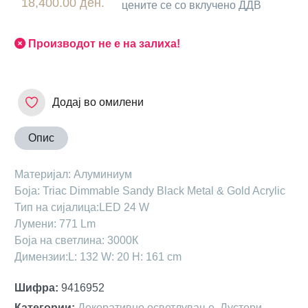
18,400.00 ден.
цените се со вклучено ДДВ
Производот не е на залиха!
Додај во омилени
Опис
Maтеријал: Алуминиум
Боја: Triac Dimmable Sandy Black Metal & Gold Acrylic
Тип на сијалица:LED 24 W
Лумени: 771 Lm
Боја на светлина: 3000К
Димензии:L: 132 W: 20 H: 161 cm
Шифра
:
9416952
Категории
:
Декоративно осветлување
,
Лустери
,