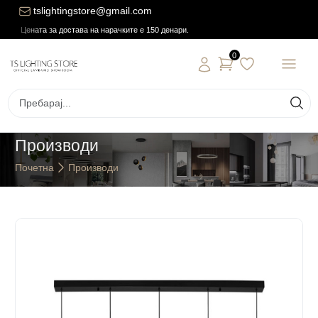
tslightingstore@gmail.com
Цената за достава на нарачките е 150 денари.
0
Производи
Почетна
Производи