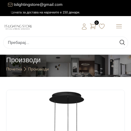
tslightingstore@gmail.com
Цената за достава на нарачките е 150 денари.
0
Производи
Почетна
Производи