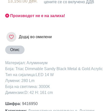
13,150.00 ден.
цените се со вклучено ДДВ
Производот не е на залиха!
Додај во омилени
Опис
Maтеријал: Алуминиум
Боја: Triac Dimmable Sandy Black Metal & Gold Acrylic
Тип на сијалица:LED 14 W
Лумени: 280 Lm
Боја на светлина: 3000К
Димензии:D: 42 H: 161 cm
Шифра
:
9416950
Категории
:
Декоративно осветлување
,
Лустери
,