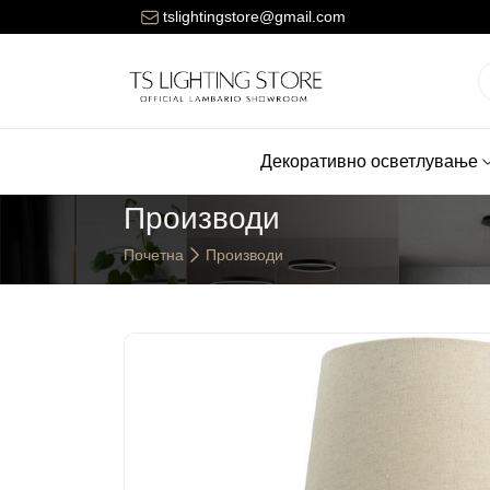
ната за достава на нарачките е 150 денари.
tslightingstore@gmail.com
Декоративно осветлување
Производи
Почетна
Производи