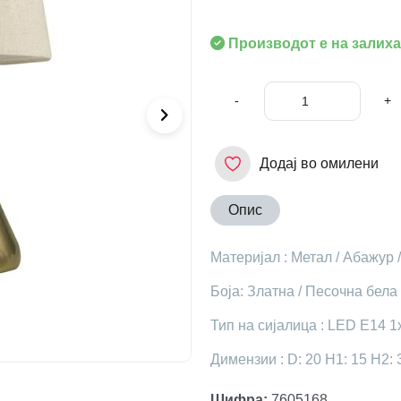
Производот е на залиха
-
+
Додај во омилени
Опис
Материјал : Метал / Абажур 
Боја: Златна / Песочна бела
Тип на сијалица : LED E14 1
Димензии : D: 20 H1: 15 H2: 
Шифра
:
7605168