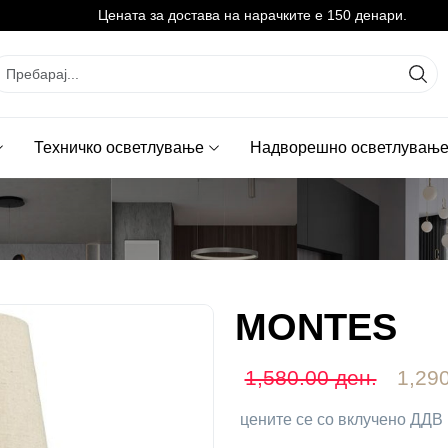
Цената за достава на нарачките е 150 денари.
Техничко осветлување
Надворешно осветлувањ
MONTES
1,580.00 ден.
1,290
цените се со вклучено ДДВ