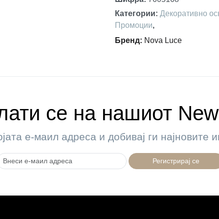
Категории
:
Декоративно ос
Промоции
,
Бренд
:
Nova Luce
ати се на нашиот News
ојата е-маил адреса и добивај ги најновите
Регистрирај се