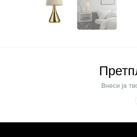
Претпл
Внеси ја тв