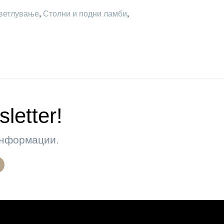
ветлување
,
Столни и подни ламби
,
letter!
 информации.