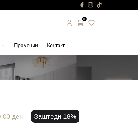
0
е
Промоции
Контакт
.00 ден.
Заштеди 18%