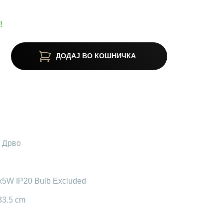
!
ДОДАЈ ВО КОШНИЧКА
/ Дрво
x5W IP20 Bulb Excluded
33.5 cm