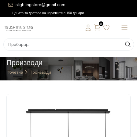
tslightingstore@gmail.com
Цената за достава на нарачките е 150 денари.
0
Производи
Почетна
Производи