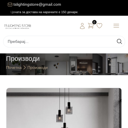
tslightingstore@gmail.com
Цената за достава на нарачките е 150 денари.
0
Производи
Почетна
Производи