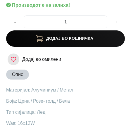
Производот е на залиха!
-
+
ДОДАЈ ВО КОШНИЧКА
Додај во омилени
Опис
Материјал: Алуминиум / Метал
Боја: Црна / Розе- голд / Бела
Тип сијалица: Лед
Watt: 16x12W