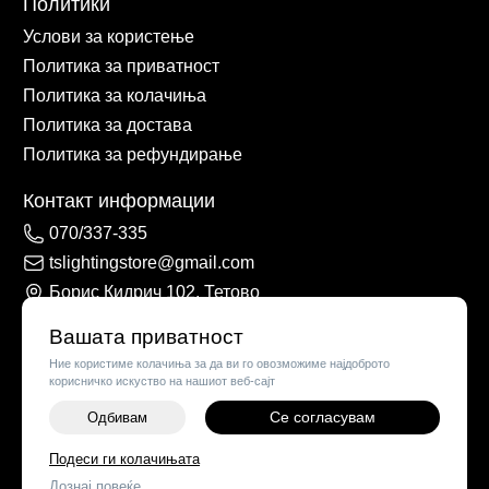
Политики
Услови за користење
Политика за приватност
Политика за колачиња
Политика за достава
Политика за рефундирање
Контакт информации
070/337-335
tslightingstore@gmail.com
Борис Кидрич 102, Тетово
Вашата приватност
Ние користиме колачиња за да ви го овозможиме најдоброто
корисничко искуство на нашиот веб-сајт
Се согласувам
Одбивам
-
+
Подеси ги колачињата
©
2026
Vendor x
TS Lights
Дознај повеќе
ДОДАЈ ВО КОШНИЧКА
Поставки за колачиња
|
Пријави проблем