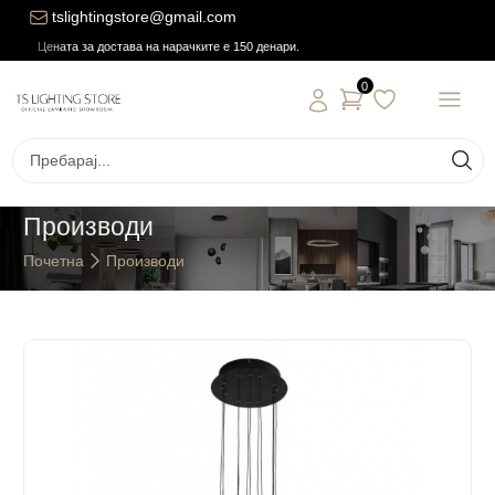
tslightingstore@gmail.com
Цената за достава на нарачките е 150 денари.
0
Производи
Почетна
Производи