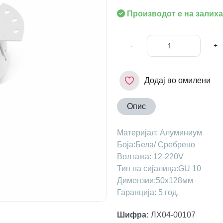
Производот е на залиха
-
+
Додај во омилени
Опис
Maтеријал: Алуминиум
Боја:Бела/ Сребрено
Волтажа: 12-220V
Тип на сијалица:GU 10
Димензии:50x128мм
Гаранција: 5 год.
Шифра
:
ЛХ04-00107