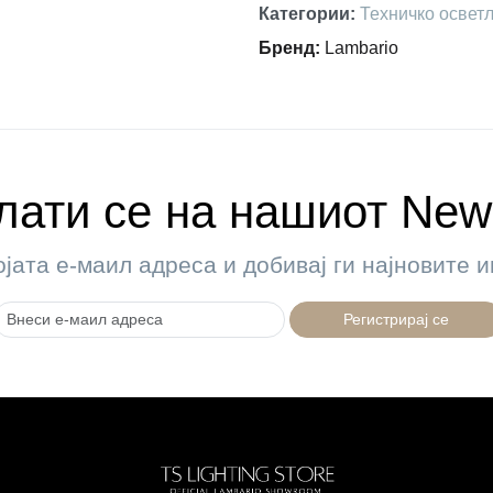
Категории
:
Техничко освет
Бренд
:
Lambario
ати се на нашиот News
ојата е-маил адреса и добивај ги најновите
Регистрирај се