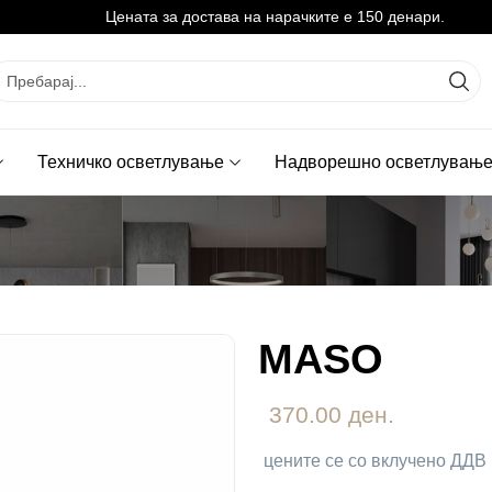
Цената за достава на нарачките е 150 денари.
Техничко осветлување
Надворешно осветлувањ
МASO
370.00 ден.
цените се со вклучено ДДВ