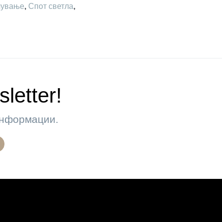
лување
,
Спот светла
,
letter!
 информации.