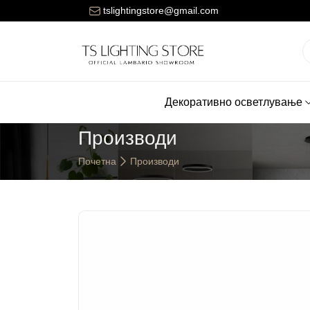
ената за достава на нарачките е 150 денари.
tslightingstore@gmail.com
Декоративно осветлување
Производи
Почетна
Производи