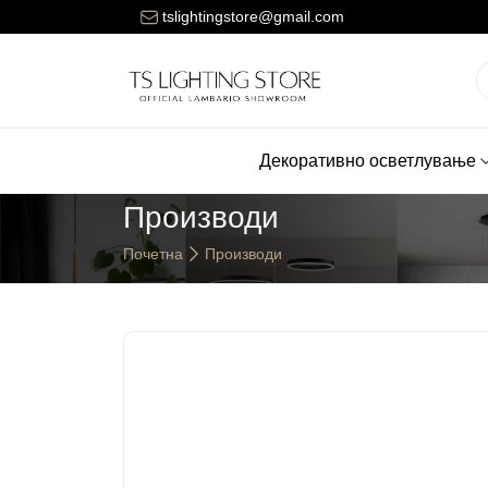
Цената за достава на нарачките е 150 денари.
tslightingstore@gmail.com
Декоративно осветлување
Производи
Почетна
Производи