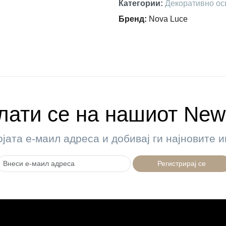
Категории
:
Декоративно ос
Бренд
:
Nova Luce
ати се на нашиот News
ојата е-маил адреса и добивај ги најновите
Регистрирај се