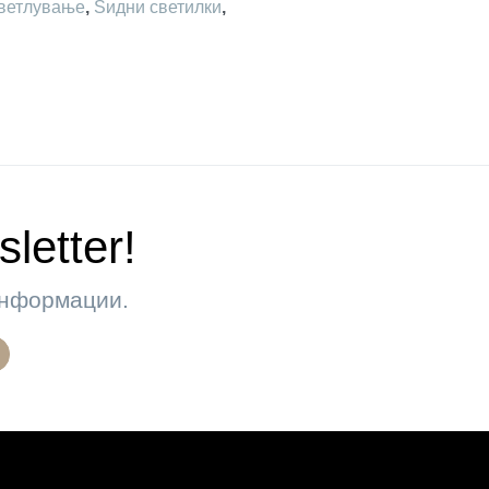
ветлување
,
Ѕидни светилки
,
letter!
 информации.