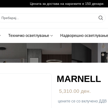
Цената за достава на нарачките е 150 денари.
Техничко осветлување
Надворешно осветлувањ
MARNELL
5,310.00 ден.
цените се со вклучено ДДВ