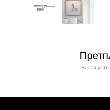
Претпл
Внеси ја тв