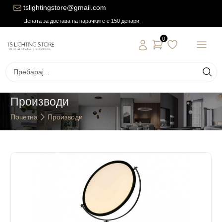
tslightingstore@gmail.com
Цената за достава на нарачките е 150 денари.
0
Производи
Почетна
Производи