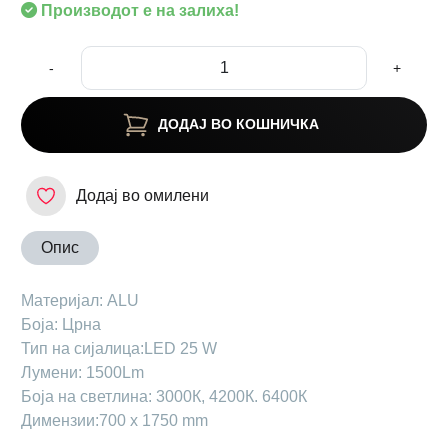
Производот е на залиха!
-
+
ДОДАЈ ВО КОШНИЧКА
Додај во омилени
Опис
Maтеријал: ALU
Боја: Црна
Тип на сијалица:LED 25 W
Лумени: 1500Lm
Боја на светлина: 3000К, 4200К. 6400К
Димензии:700 x 1750 mm