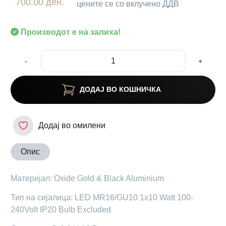
700.00 ден.
цените се со вклучено ДДВ
Производот е на залиха!
-
+
ДОДАЈ ВО КОШНИЧКА
Додај во омилени
Опис
Материјал: Oxide Gold & Black Aluminium
Тип на сијалица: LED MR16/GU10 1x10 Watt 100-
240Volt IP20 Bulb Excluded