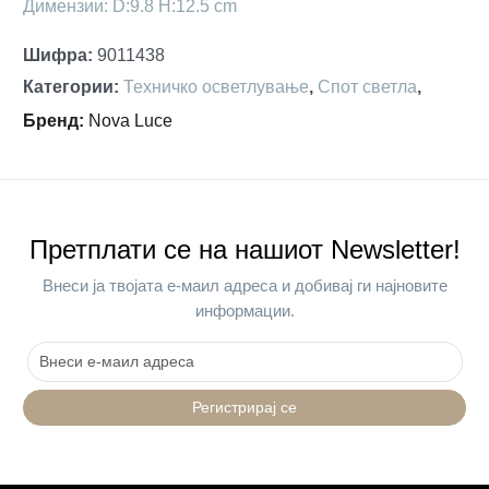
Димензии: D:9.8 H:12.5 cm
Шифра
:
9011438
Категории
:
Техничко осветлување
,
Спот светла
,
Бренд
:
Nova Luce
Претплати се на нашиот Newsletter!
Внеси ја твојата е-маил адреса и добивај ги најновите
информации.
Регистрирај се