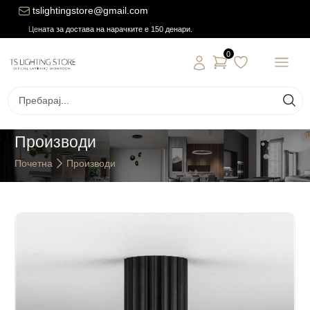
tslightingstore@gmail.com
Цената за достава на нарачките е 150 денари.
0
Производи
Почетна
Производи