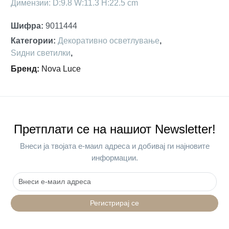
Димензии: D:9.8 W:11.3 H:22.5 cm
Шифра
:
9011444
Категории
:
Декоративно осветлување
,
Ѕидни светилки
,
Бренд
:
Nova Luce
Претплати се на нашиот Newsletter!
Внеси ја твојата е-маил адреса и добивај ги најновите
информации.
Регистрирај се