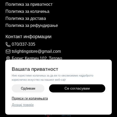
Политика за приватност
Политика за колачиња
Политика за достава
Политика за рефундирање
Контакт информации
070/337-335
tslightingstore@gmail.com
Борис Кидрич 102, Тетово
Вашата приватност
Ние користиме колачиња за да ви го овозможиме најдоброто
корисничко искуство на нашиот веб-сајт
Се согласувам
Одбивам
-
+
Подеси ги колачињата
©
2026
Vendor x
TS Lights
Дознај повеќе
ДОДАЈ ВО КОШНИЧКА
Поставки за колачиња
|
Пријави проблем