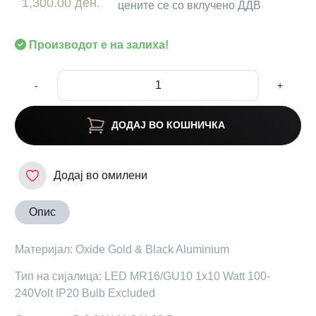
1,300.00 ден.
цените се со вклучено ДДВ
Производот е на залиха!
-
+
ДОДАЈ ВО КОШНИЧКА
Додај во омилени
Опис
Материјал: Oxide Gold & Black Aluminium
Тип на сијалица: LED MR16/GU10 1x10 Watt 100-
240Volt IP20 Bulb Excluded