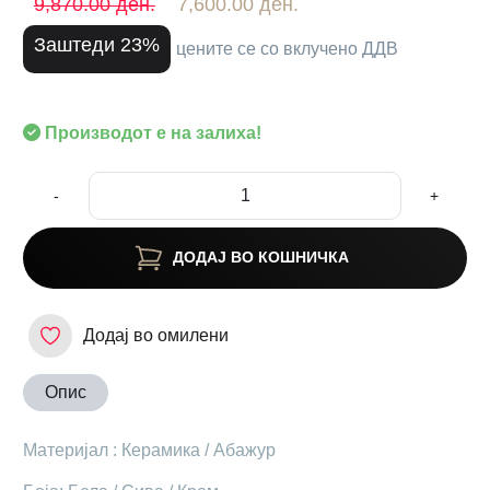
9,870.00 ден.
7,600.00 ден.
Заштеди 23%
цените се со вклучено ДДВ
Производот е на залиха!
-
+
ДОДАЈ ВО КОШНИЧКА
Додај во омилени
Опис
Материјал : Керамика / Абажур