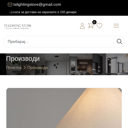
tslightingstore@gmail.com
Цената за достава на нарачките е 150 денари.
0
Производи
Почетна
Производи