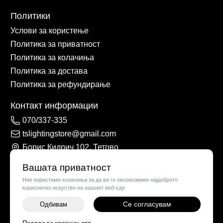
Политики
Услови за користење
Политика за приватност
Политика за колачиња
Политика за достава
Политика за рефундирање
Контакт информации
070/337-335
tslightingstore@gmail.com
Борис Кидрич 102, Тетово
Вашата приватност
Ние користиме колачиња за да ви го овозможиме најдоброто
корисничко искуство на нашиот веб-сајт
Се согласувам
Одбивам
-
+