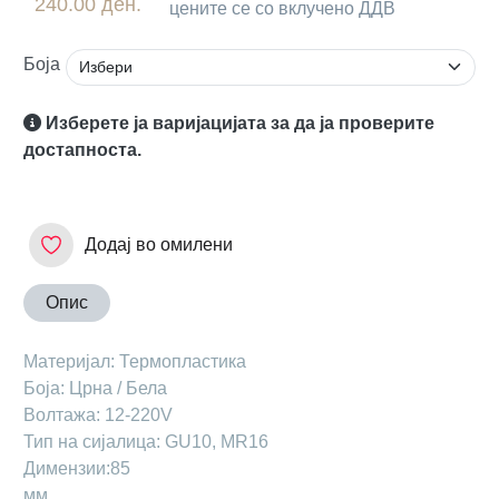
240.00 ден.
цените се со вклучено ДДВ
Боја
Изберете ја варијацијата за да ја проверите
достапноста.
Додај во омилени
Опис
Maтеријал: Термопластика
Боја: Црна / Бела
Волтажа: 12-220V
Тип на сијалица: GU10, MR16
Димензии:85
мм