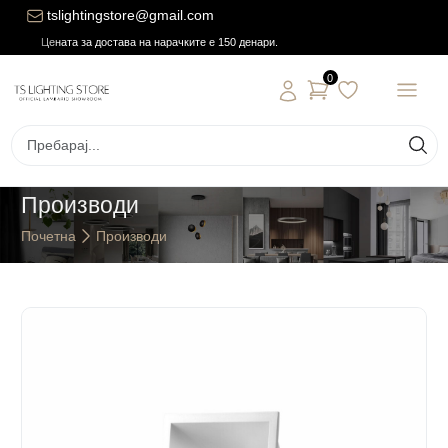
tslightingstore@gmail.com
Цената за достава на нарачките е 150 денари.
0
Производи
Почетна
Производи