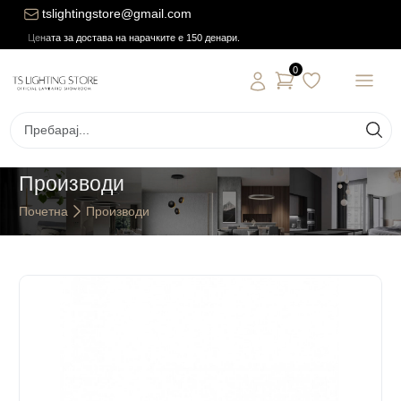
tslightingstore@gmail.com
Цената за достава на нарачките е 150 денари.
0
Производи
Почетна
Производи