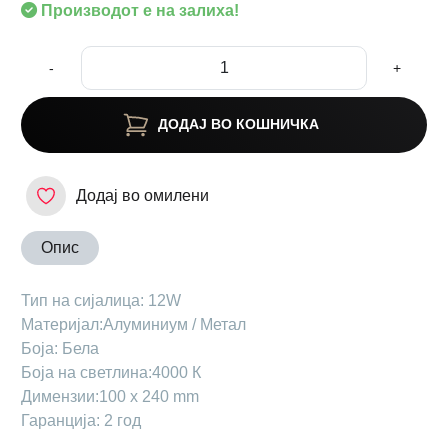
Производот е на залиха!
-
+
ДОДАЈ ВО КОШНИЧКА
Додај во омилени
Опис
Тип на сијалица: 12W
Материјал:Aлуминиум / Метал
Боја: Бела
Боја на светлина:4000 К
Димензии:100 x 240 mm
Гаранција: 2 год