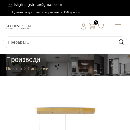
tslightingstore@gmail.com
Цената за достава на нарачките е 150 денари.
0
Производи
Почетна
Производи