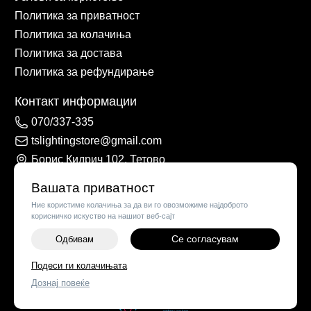
Политика за приватност
Политика за колачиња
Политика за достава
Политика за рефундирање
Контакт информации
070/337-335
tslightingstore@gmail.com
Борис Кидрич 102, Тетово
Вашата приватност
Ние користиме колачиња за да ви го овозможиме најдоброто
корисничко искуство на нашиот веб-сајт
Се согласувам
Одбивам
-
+
Подеси ги колачињата
©
2026
Vendor x
TS Lights
Дознај повеќе
ДОДАЈ ВО КОШНИЧКА
Поставки за колачиња
|
Пријави проблем