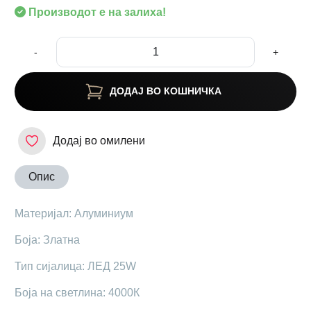
Производот е на залиха!
-
+
ДОДАЈ ВО КОШНИЧКА
Додај во омилени
Опис
Материјал: Алуминиум
Боја: Златна
Тип сијалица: ЛЕД 25W
Боја на светлина: 4000К