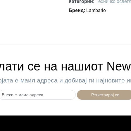
Категории
:
Техничко освет
Бренд
:
Lambario
ати се на нашиот News
ојата е-маил адреса и добивај ги најновите
Регистрирај се