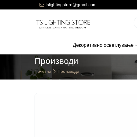
ената за достава на нарачките е 150 денари.
tslightingstore@gmail.com
Декоративно осветлување
Производи
Почетна
Производи