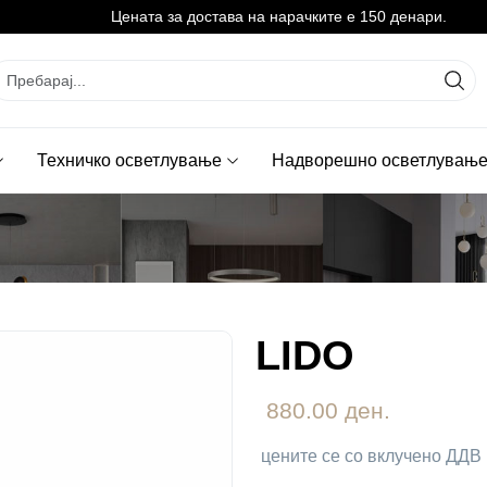
Цената за достава на нарачките е 150 денари.
Техничко осветлување
Надворешно осветлувањ
LIDO
880.00 ден.
цените се со вклучено ДДВ