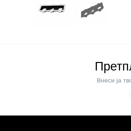
Претпл
Внеси ја тв