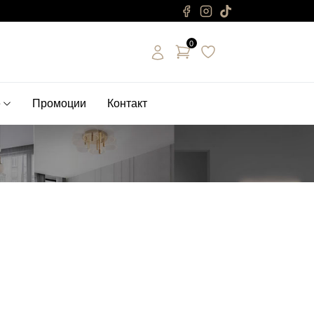
0
е
Промоции
Контакт