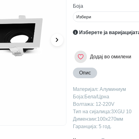
Боја
Изберете ја варијацијат
Додај во омилени
Опис
Maтеријал: Aлуминиум
Боја:Бела/Црна
Волтажа: 12-220V
Тип на сијалица:3ХGU 10
Димензии:100х270мм
Гаранција: 5 год.