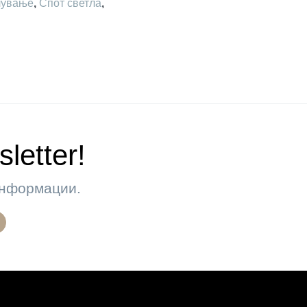
лување
,
Спот светла
,
letter!
 информации.