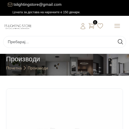
tslightingstore@gmail.com
Цената за достава на нарачките е 150 денари.
0
Производи
Почетна
Производи