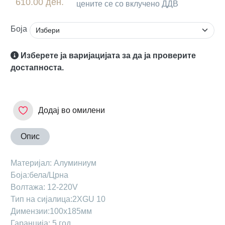
610.00 ден.
цените се со вклучено ДДВ
Боја
Изберете ја варијацијата за да ја проверите
достапноста.
Додај во омилени
Опис
Maтеријал: Aлуминиум
Боја:бела/Црна
Волтажа: 12-220V
Тип на сијалица:2ХGU 10
Димензии:100х185мм
Гаранција: 5 год.