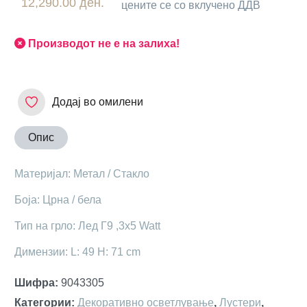
12,290.00 ден.
цените се со вклучено ДДВ
Производот не е на залиха!
Додај во омилени
Опис
Материјал: Метал / Стакло
Боја: Црна / бела
Тип на грло: Лед Г9 ,3x5 Watt
Димензии: L: 49 H: 71 cm
Шифра
:
9043305
Категории
:
Декоративно осветлување
,
Лустери
,