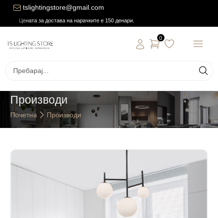
tslightingstore@gmail.com
Цената за достава на нарачките е 150 денари.
0
Производи
Почетна
Производи