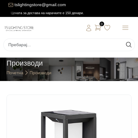
tslightingstore@gmail.com
Цената за достава на нарачките е 150 денари.
0
Производи
Почетна
Производи