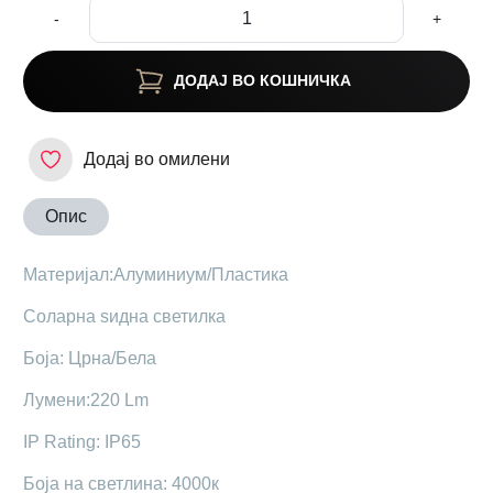
-
+
ДОДАЈ ВО КОШНИЧКА
Додај во омилени
Опис
Maтеријал:Алуминиум/Пластика
Соларна ѕидна светилка
Боја: Црна/Бела
Лумени:220 Lm
IP Rating: IP65
Боја на светлина: 4000к