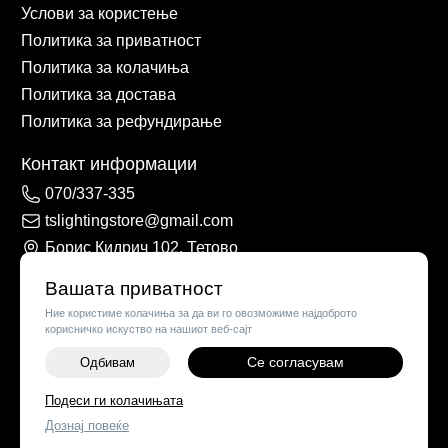
Услови за користење
Политика за приватност
Политика за колачиња
Политика за достава
Политика за рефундирање
Контакт информации
070/337-335
tslightingstore@gmail.com
Борис Кидрич 102, Тетово
Вашата приватност
Ние користиме колачиња за да ви го овозможиме најдоброто
корисничко искуство на нашиот веб-сајт
Се согласувам
Одбивам
-
+
Подеси ги колачињата
©
2026
Vendor x
TS Lights
Дознај повеќе
ДОДАЈ ВО КОШНИЧКА
Поставки за колачиња
|
Пријави проблем