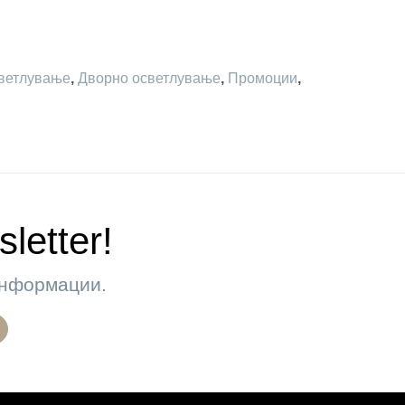
ветлување
,
Дворно осветлување
,
Промоции
,
letter!
 информации.