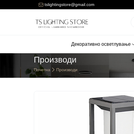
ената за достава на нарачките е 150 денари.
tslightingstore@gmail.com
Декоративно осветлување
Производи
Почетна
Производи