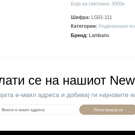
Боја на светлина: 3000к
Шифра
:
LG01-111
Категории
:
Надворешно ос
Бренд
:
Lambario
ати се на нашиот News
ојата е-маил адреса и добивај ги најновите
Регистрирај се