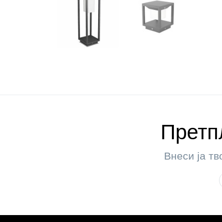
Претпл
Внеси ја тв