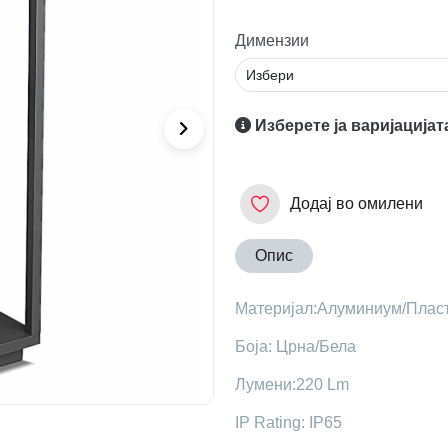
Димензии
Изберете ја варијацијат
Додај во омилени
Опис
Maтеријал:Алуминиум/Плас
Боја: Црна/Бела
Лумени:220 Lm
IP Rating: IP65