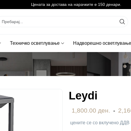
Цената за достава на нарачките е 150 денари.
Техничко осветлување
Надворешно осветлувањ
Leydi
1,800.00 ден.
-
2,16
цените се со вклучено ДДВ