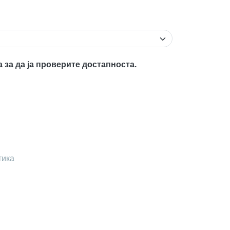
а за да ја проверите достапноста.
тика