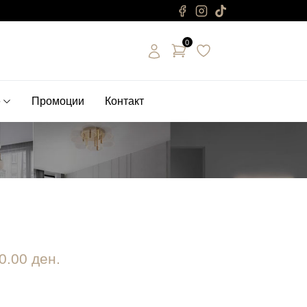
0
е
Промоции
Контакт
0.00 ден.