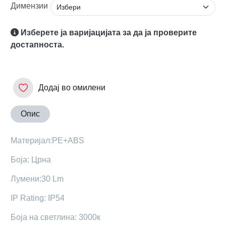
Димензии
Изберете ја варијацијата за да ја проверите
достапноста.
Додај во омилени
Опис
Maтеријал:PE+ABS
Боја: Црна
Лумени:30 Lm
IP Rating: IP54
Боја на светлина: 3000к