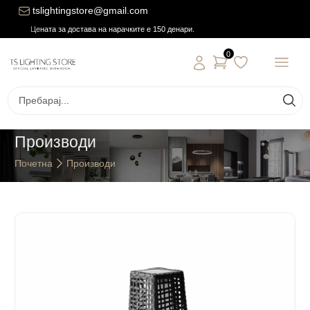
tslightingstore@gmail.com
Цената за достава на нарачките е 150 денари.
0
Производи
Почетна
Производи