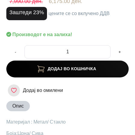
7,990.00 ден.
6,175.00 ден.
Заштеди 23%
цените се со вклучено ДДВ
Производот е на залиха!
-
+
ДОДАЈ ВО КОШНИЧКА
Додај во омилени
Опис
Материјал : Метал/ Стакло
Боја:Црна/ Сива