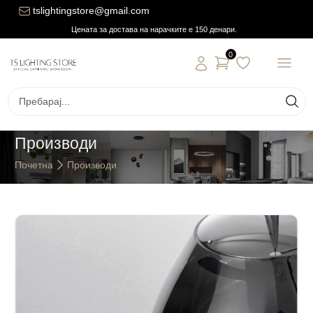
tslightingstore@gmail.com
Цената за достава на нарачките е 150 денари.
0
Производи
Почетна
Производи