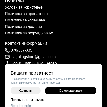
Политики
Услови за користење
Политика за приватност
Политика за колачиња
Политика за достава
Политика за рефундирање
Контакт информации
070/337-335
tslightingstore@gmail.com
Борис Кидрич 102, Тетово
Вашата приватност
Ние користиме колачиња за да ви го овозможиме најдоброто
корисничко искуство на нашиот веб-сајт
Се согласувам
Одбивам
-
+
Подеси ги колачињата
©
2026
Vendor x
TS Lights
Дознај повеќе
ДОДАЈ ВО КОШНИЧКА
Поставки за колачиња
|
Пријави проблем