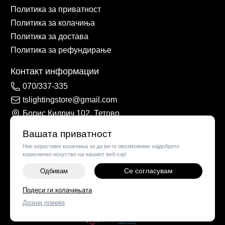
Политика за приватност
Политика за колачиња
Политика за достава
Политика за рефундирање
Контакт информации
070/337-335
tslightingstore@gmail.com
Борис Кидрич 102, Тетово
Вашата приватност
Ние користиме колачиња за да ви го овозможиме најдоброто
корисничко искуство на нашиот веб-сајт
Се согласувам
Одбивам
-
+
Подеси ги колачињата
©
2026
Vendor x
TS Lights
Дознај повеќе
ДОДАЈ ВО КОШНИЧКА
Поставки за колачиња
|
Пријави проблем