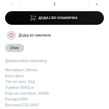
-
+
ДОДАЈ ВО КОШНИЧКА
Додај во омилени
Опис
Декоративен производ
Материјал: Метал
Боја:Црна
Тип на грло: Лед
Лумени:4540Lm
Боја на светлина: 4000K
Ватажа:40W
Волтажа:220-240V