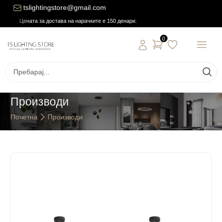
tslightingstore@gmail.com
Цената за достава на нарачките е 150 денари.
0
Производи
Почетна
Производи