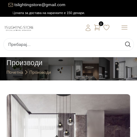
tslightingstore@gmail.com
Цената за достава на нарачките е 150 денари.
0
Производи
Почетна
Производи