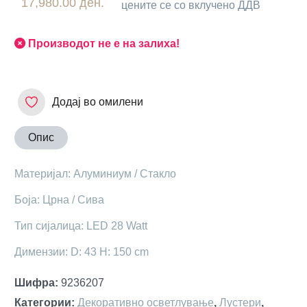
17,980.00 ден.
цените се со вклучено ДДВ
Производот не е на залиха!
Додај во омилени
Опис
Материјал: Алуминиум / Стакло
Боја: Црна / Сива
Тип сијалица: LED 28 Watt
Димензии: D: 43 H: 150 cm
Шифра
:
9236207
Категории
:
Декоративно осветлување
,
Лустери
,