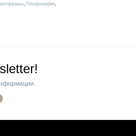
ветлување
,
Плафонерки
,
letter!
 информации.