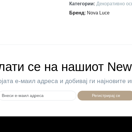
Категории
:
Декоративно ос
Бренд
:
Nova Luce
ати се на нашиот News
ојата е-маил адреса и добивај ги најновите
Регистрирај се