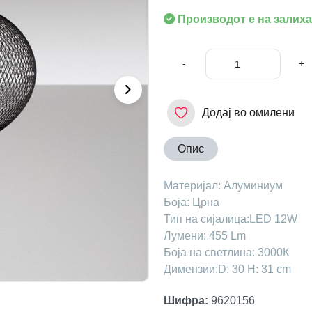
Производот е на залиха
-
+
Додај во омилени
Опис
Maтеријал: Алуминиум
Боја: Црнa
Тип на сијалица:LED 12W
Лумени: 455 Lm
Боја на светлина: 3000К
Димензии:D: 30 H: 31 cm
Шифра
:
9620156