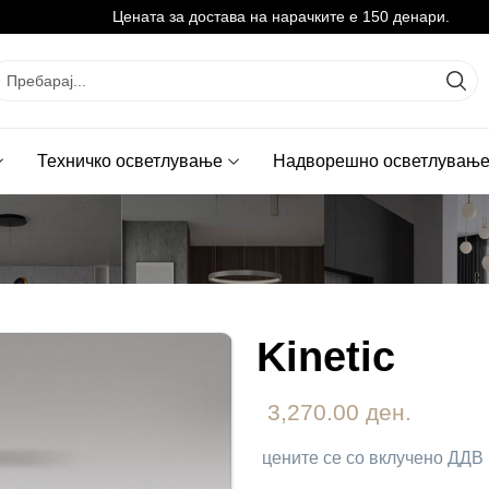
Цената за достава на нарачките е 150 денари.
Техничко осветлување
Надворешно осветлувањ
Kinetic
3,270.00 ден.
цените се со вклучено ДДВ