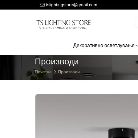
ената за достава на нарачките е 150 денари.
tslightingstore@gmail.com
Декоративно осветлување
Производи
Почетна
Производи