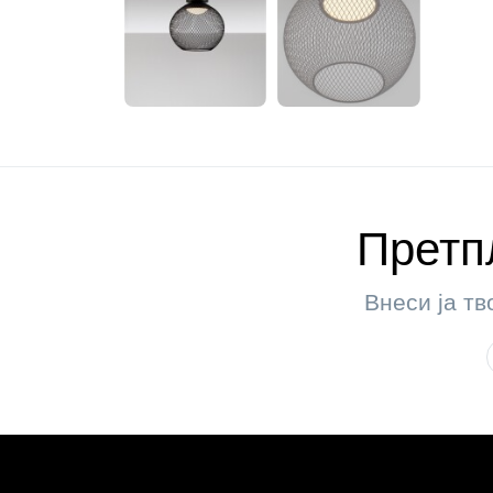
Претпл
Внеси ја тв