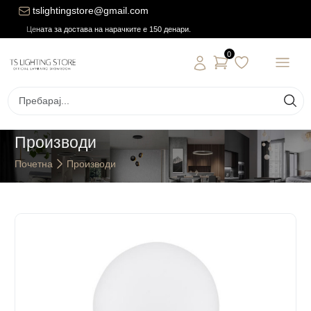
tslightingstore@gmail.com
Цената за достава на нарачките е 150 денари.
0
Производи
Почетна
Производи