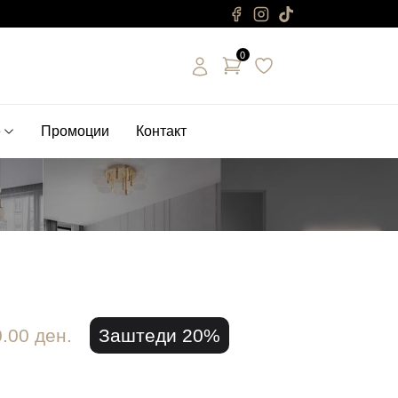
0
е
Промоции
Контакт
.00 ден.
Заштеди 20%