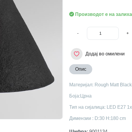
Производот е на залиха
-
+
Додај во омилени
Опис
Материјал: Rough Matt Black
Боја:Црна
Тип на сијалица: LED E27 1
Димензии : D:30 H:180 cm
Шифра
:
9001134