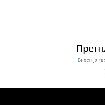
Претпл
Внеси ја тв