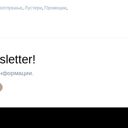
ветлување
,
Лустери
,
Промоции
,
letter!
 информации.