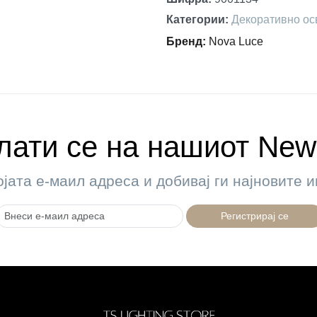
Категории
:
Декоративно ос
Бренд
:
Nova Luce
ати се на нашиот News
ојата е-маил адреса и добивај ги најновите
Регистрирај се