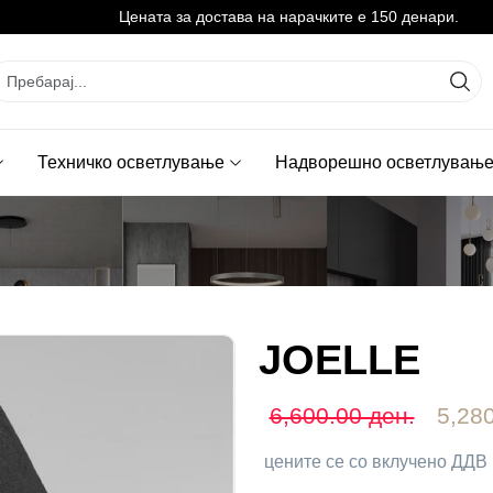
Цената за достава на нарачките е 150 денари.
Техничко осветлување
Надворешно осветлувањ
JOELLE
6,600.00 ден.
5,280
цените се со вклучено ДДВ