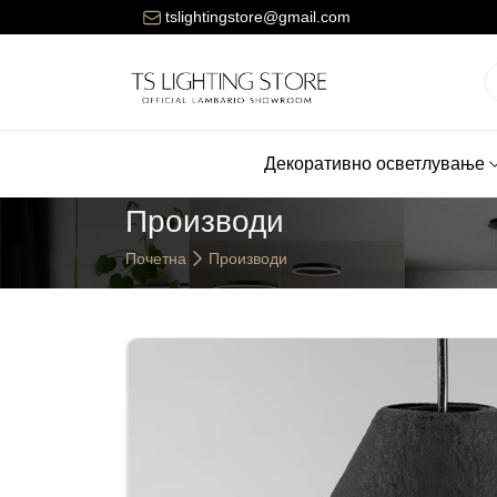
Цената за достава на нарачките е 150 денари.
tslightingstore@gmail.com
Декоративно осветлување
Производи
Почетна
Производи