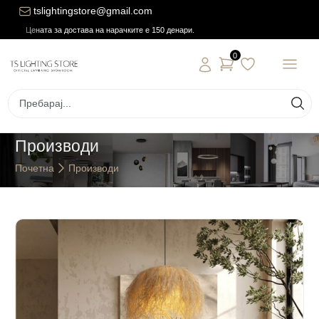
tslightingstore@gmail.com
Цената за достава на нарачките е 150 денари.
0
Производи
Почетна
Производи