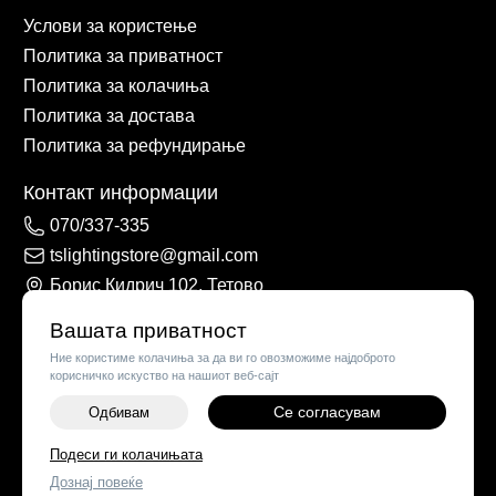
Услови за користење
Политика за приватност
Политика за колачиња
Политика за достава
Политика за рефундирање
Контакт информации
070/337-335
tslightingstore@gmail.com
Борис Кидрич 102, Тетово
Вашата приватност
Ние користиме колачиња за да ви го овозможиме најдоброто
корисничко искуство на нашиот веб-сајт
Се согласувам
Одбивам
-
+
Подеси ги колачињата
©
2026
Vendor x
TS Lights
Дознај повеќе
ДОДАЈ ВО КОШНИЧКА
Поставки за колачиња
|
Пријави проблем