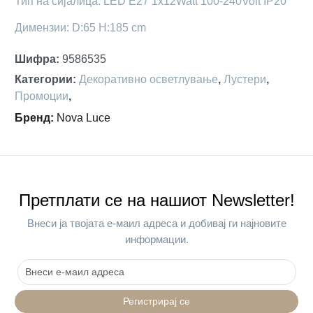
Тип на сијалица: LED E27 1x12Watt 100-240Volt IP20
Димензии: D:65 H:185 cm
Шифра
:
9586535
Категории
:
Декоративно осветлување
,
Лустери
,
Промоции
,
Бренд
:
Nova Luce
Претплати се на нашиот Newsletter!
Внеси ја твојата е-маил адреса и добивај ги најновите
информации.
Регистрирај се