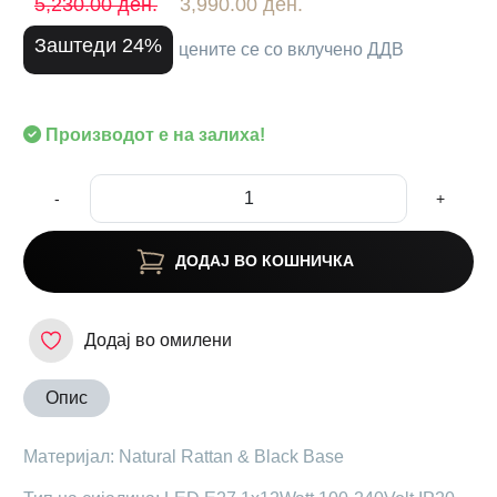
5,230.00 ден.
3,990.00 ден.
Заштеди 24%
цените се со вклучено ДДВ
Производот е на залиха!
-
+
ДОДАЈ ВО КОШНИЧКА
Додај во омилени
Опис
Материјал: Natural Rattan & Black Base