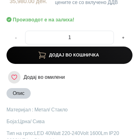
35,980.00 ден.
цените се со вклучено ДДВ
Производот е на залиха!
-
+
ДОДАЈ ВО КОШНИЧКА
Додај во омилени
Опис
Материјал : Метал/ Стакло
Боја:Црна/ Сива
Тип на грло:LED 40Watt 220-240Volt 1600Lm IP20