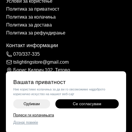
Услови за користење
Политика за приватност
Политика за колачиња
Политика за достава
Политика за рефундирање
Контакт информации
070/337-335
tslightingstore@gmail.com
Борис Кидрич 102, Тетово
Вашата приватност
Ние користиме колачиња за да ви го овозможиме најдоброто
корисничко искуство на нашиот веб-сајт
Се согласувам
Одбивам
-
+
Подеси ги колачињата
©
2026
Vendor x
TS Lights
Дознај повеќе
ДОДАЈ ВО КОШНИЧКА
Поставки за колачиња
|
Пријави проблем