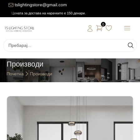
tslightingstore@gmail.com
Цената за достава на нарачките е 150 денари.
0
Производи
Почетна
Производи