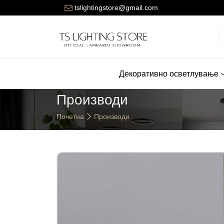
ената за достава на нарачките е 150 денари.
tslightingstore@gmail.com
Декоративно осветлување
Производи
Почетна
Производи