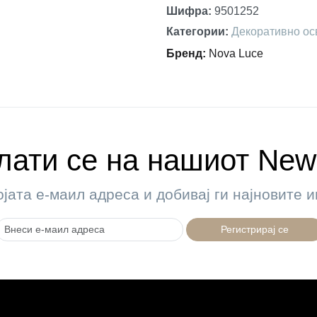
Шифра
:
9501252
Категории
:
Декоративно ос
Бренд
:
Nova Luce
ати се на нашиот News
ојата е-маил адреса и добивај ги најновите
Регистрирај се