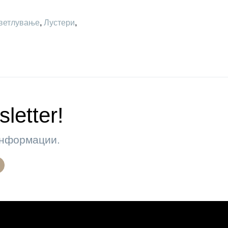
ветлување
,
Лустери
,
letter!
 информации.