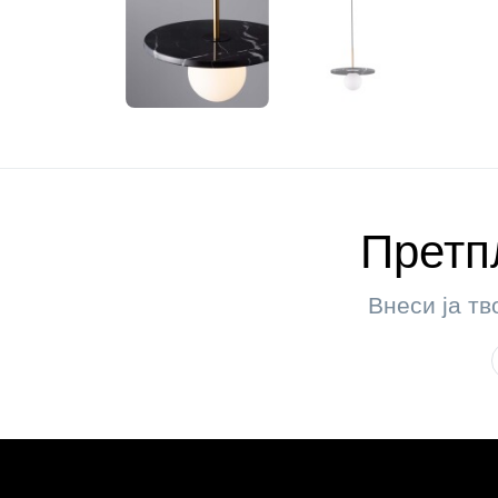
Претпл
Внеси ја тв