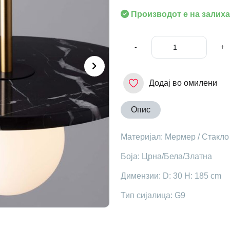
Производот е на залиха
-
+
Додај во омилени
Опис
Mатеријал: Мермер / Стакло
Боја: Црна/Бела/Златна
Димензии: D: 30 H: 185 cm
Тип сијалица: G9