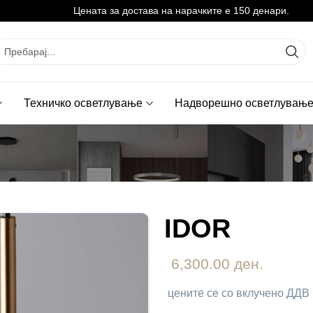
Цената за достава на нарачките е 150 денари.
Техничко осветлување
Надворешно осветлувањ
IDOR
6,300.00 ден.
цените се со вклучено ДДВ