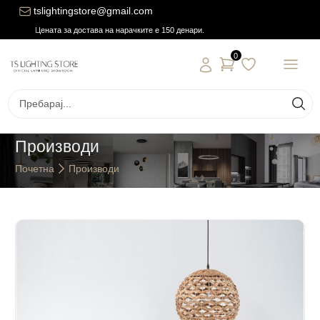
tslightingstore@gmail.com
Цената за достава на нарачките е 150 денари.
0
Производи
Почетна
Производи