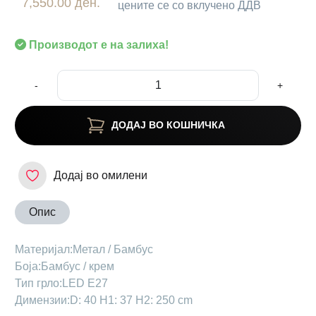
7,550.00 ден.
цените се со вклучено ДДВ
Производот е на залиха!
-
+
ДОДАЈ ВО КОШНИЧКА
Додај во омилени
Опис
Материјал:Метал / Бамбус
Боја:Бамбус / крем
Тип грло:LED E27
Димензии:D: 40 H1: 37 H2: 250 cm