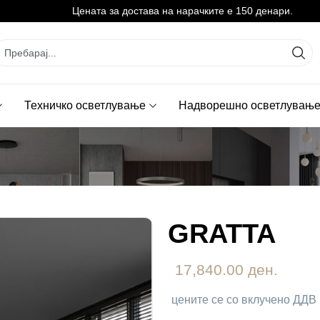
Цената за достава на нарачките е 150 денари.
Техничко осветлување
Надворешно осветлувањ
GRATTA
17,840.00 ден.
цените се со вклучено ДДВ