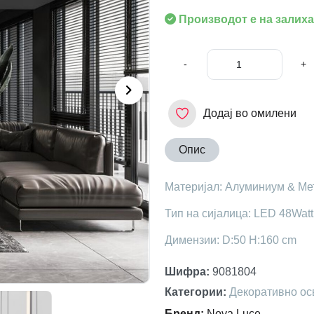
Производот е на залиха
-
+
Додај во омилени
Опис
Материјал: Алуминиум & Ме
Тип на сијалица: LED 48Wat
Димензии: D:50 H:160 cm
Шифра
:
9081804
Категории
:
Декоративно ос
Бренд
:
Nova Luce