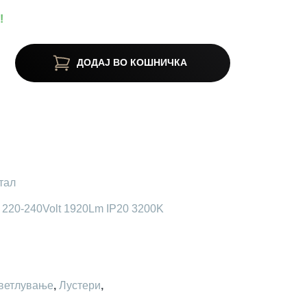
!
ДОДАЈ ВО КОШНИЧКА
тал
t 220-240Volt 1920Lm IP20 3200K
ветлување
,
Лустери
,