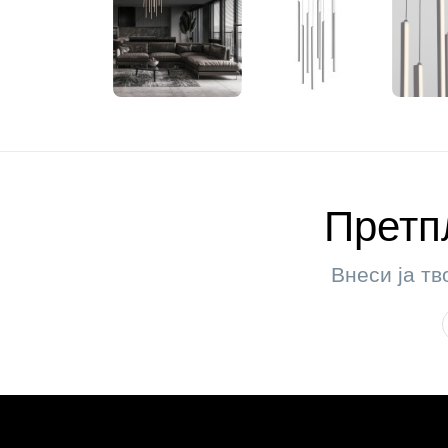
Претпл
Внеси ја тв