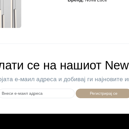
ати се на нашиот News
ојата е-маил адреса и добивај ги најновите
Регистрирај се