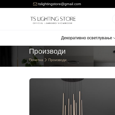
ената за достава на нарачките е 150 денари.
tslightingstore@gmail.com
Декоративно осветлување
Производи
Почетна
Производи