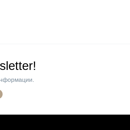
letter!
 информации.