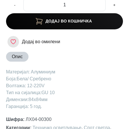
-
+
ДОДАЈ ВО КОШНИЧКА
Додај во омилени
Опис
Maтеријал: Aлуминиум
Боја:Бела/ Сребрено
Волтажа: 12-220V
Тип на сијалица:GU 10
Димензии:84х84мм
Гаранција: 5 год.
Шифра
:
ЛХ04-00300
Категории
:
Техничко осветлување
,
Спот светла
,