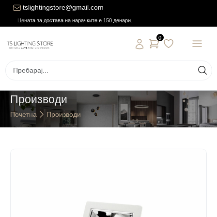
tslightingstore@gmail.com
Цената за достава на нарачките е 150 денари.
0
Производи
Почетна
Производи