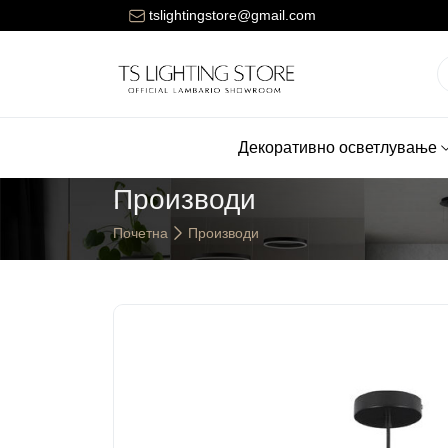
Цената за достава на нарачките е 150 денари.
tslightingstore@gmail.com
Декоративно осветлување
Производи
Почетна
Производи