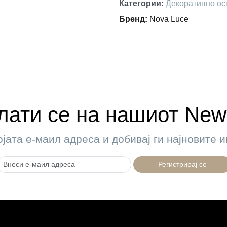
Категории
:
Декоративно ос
Бренд
:
Nova Luce
ати се на нашиот News
ојата е-маил адреса и добивај ги најновите
Регистрирај се