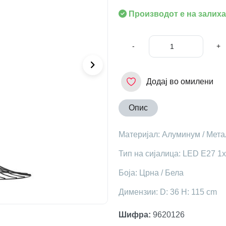
Производот е на залиха
-
+
Додај во омилени
Опис
Материјал: Алуминум / Мета
Тип на сијалица: LED E27 1x1
Боја: Црна / Бела
Димензии: D: 36 H: 115 cm
Шифра
:
9620126