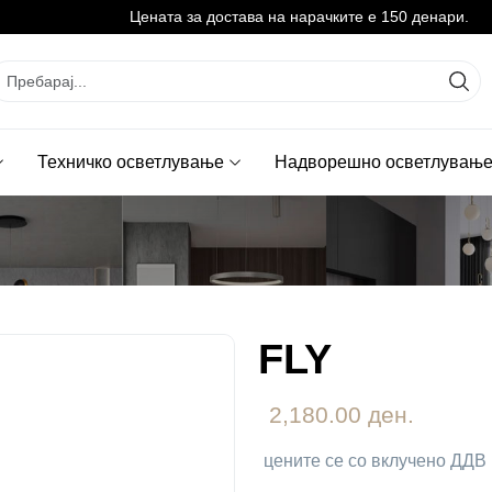
Цената за достава на нарачките е 150 денари.
Техничко осветлување
Надворешно осветлувањ
FLY
2,180.00 ден.
цените се со вклучено ДДВ