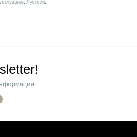
ветлување
,
Лустери
,
letter!
 информации.