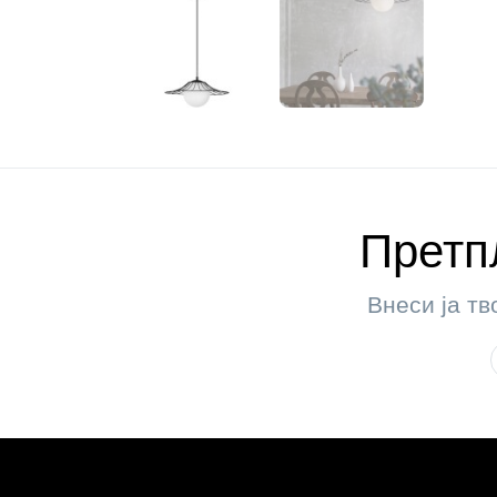
Претпл
Внеси ја тв