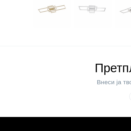
Претпл
Внеси ја тв