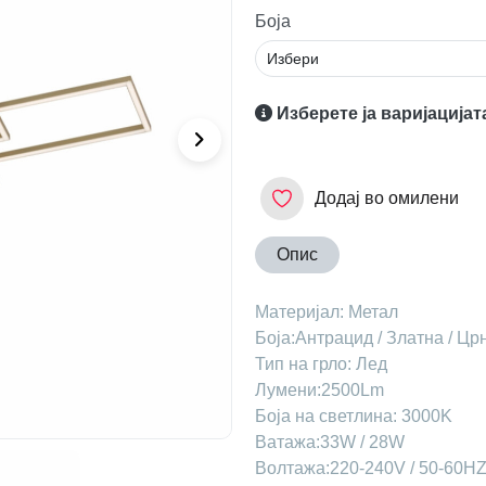
Боја
Изберете ја варијацијат
Додај во омилени
Опис
Материјал: Метал
Боја:Антрацид / Златна / Цр
Тип на грло: Лед
Лумени:2500Lm
Боја на светлина: 3000K
Ватажа:33W / 28W
Волтажа:220-240V / 50-60H