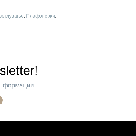
ветлување
,
Плафонерки
,
letter!
 информации.