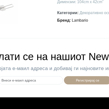
Димензии: 104cm x 42cm"
Категории
:
Декоративно ос
Бренд
:
Lambario
ати се на нашиот News
ојата е-маил адреса и добивај ги најновите
Регистрирај се