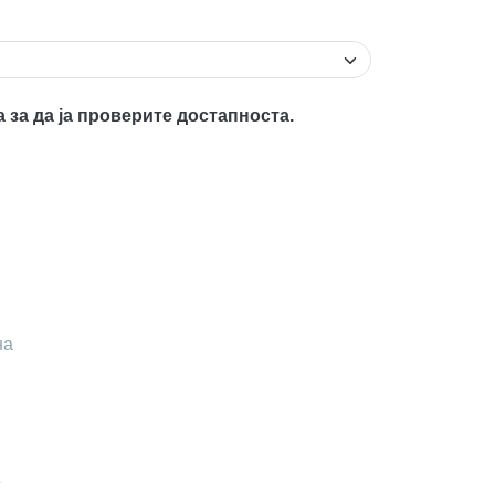
а за да ја проверите достапноста.
на
Z