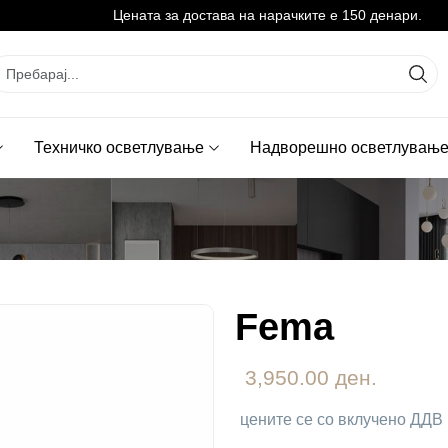
Цената за достава на нарачките е 150 денари.
Техничко осветлување
Надворешно осветлувањ
Fema
3,950.00 ден.
цените се со вклучено ДДВ