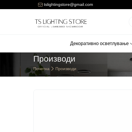
Цената за достава на нарачките е 150 денари.
tslightingstore@gmail.com
Декоративно осветлување
Производи
Почетна
Производи