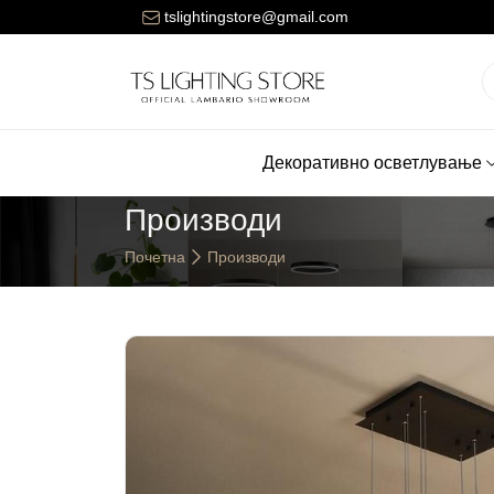
Цената за достава на нарачките е 150 денари.
tslightingstore@gmail.com
Декоративно осветлување
Производи
Почетна
Производи