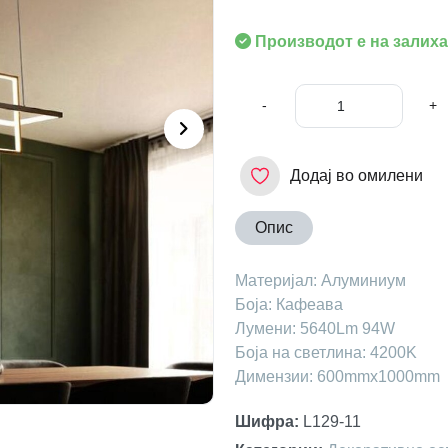
Производот е на залиха
-
+
Додај во омилени
Опис
Материјал: Алуминиум
Боја: Кафеава
Лумени: 5640Lm 94W
Боја на светлина: 4200K
Димензии: 600mmx1000mm
Шифра
:
L129-11