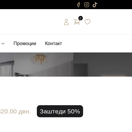
0
е
Промоции
Контакт
820.00 ден.
Заштеди 50%