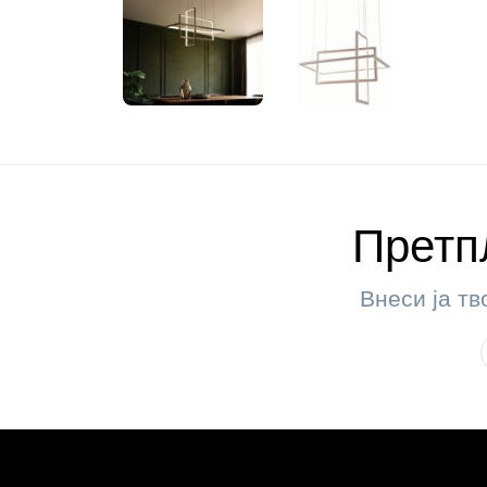
Претпл
Внеси ја тв