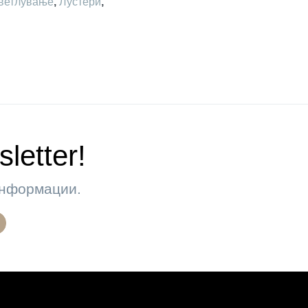
ветлување
,
Лустери
,
letter!
 информации.