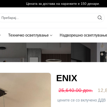
Цената за достава на нарачките е 150 денари.
Техничко осветлување
Надворешно осветлувањ
ENIX
25,640.00 ден.
12,
цените се со вклучено ДДВ