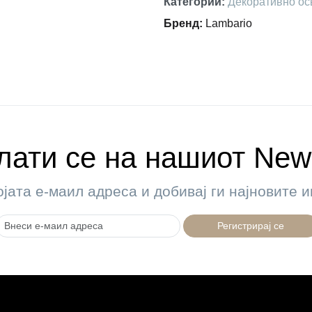
Категории
:
Декоративно ос
Бренд
:
Lambario
ати се на нашиот News
ојата е-маил адреса и добивај ги најновите
Регистрирај се