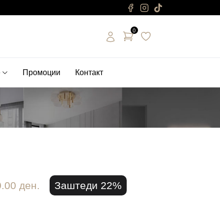
0
е
Промоции
Контакт
.00 ден.
Заштеди 22%