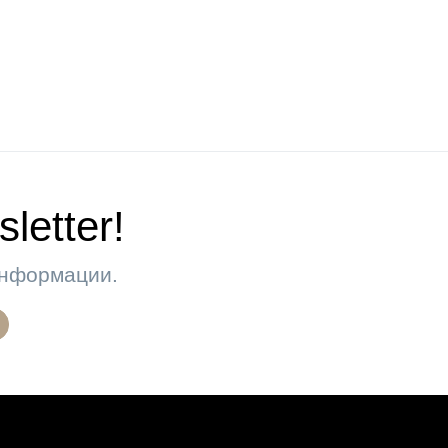
letter!
 информации.