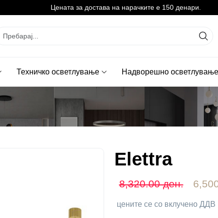
Цената за достава на нарачките е 150 денари.
Техничко осветлување
Надворешно осветлувањ
Elettra
8,320.00 ден.
6,500
цените се со вклучено ДДВ