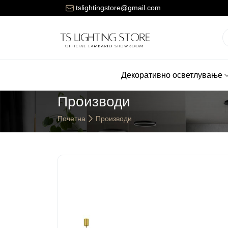
ената за достава на нарачките е 150 денари.
tslightingstore@gmail.com
Декоративно осветлување
Производи
Почетна
Производи