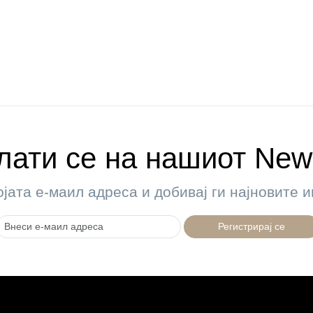
ати се на нашиот News
ојата е-маил адреса и добивај ги најновите
Регистрирај се