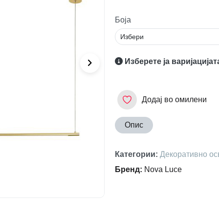
Боја
Изберете ја варијацијат
Додај во омилени
Опис
Категории
:
Декоративно ос
Бренд
:
Nova Luce