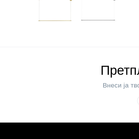
Претпл
Внеси ја тв