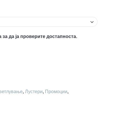
а за да ја проверите достапноста.
ветлување
,
Лустери
,
Промоции
,