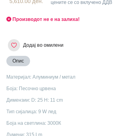
5,610.00 ден.
цените се со вклучено ДДВ
Производот не е на залиха!
Додај во омилени
Опис
Mатеријал: Алуминиум / метал
Боја: Песочно црвена
Димензии: D: 25 H: 11 cm
Тип сијалица: 9 W лед
Боја на светлина: 3000К
Лумени: 315 Lm