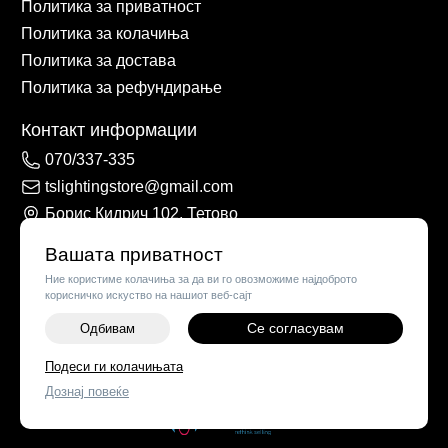
Политика за приватност
Политика за колачиња
Политика за достава
Политика за рефундирање
Контакт информации
070/337-335
tslightingstore@gmail.com
Борис Кидрич 102, Тетово
Вашата приватност
Ние користиме колачиња за да ви го овозможиме најдоброто
корисничко искуство на нашиот веб-сајт
Се согласувам
Одбивам
Подеси ги колачињата
©
2026
Vendor x
TS Lights
Дознај повеќе
Поставки за колачиња
|
Пријави проблем