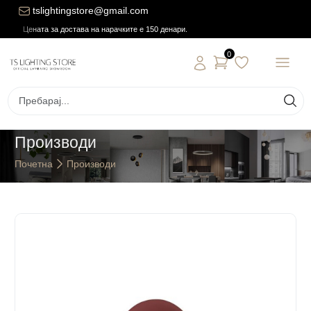
tslightingstore@gmail.com
Цената за достава на нарачките е 150 денари.
0
Производи
Почетна
Производи