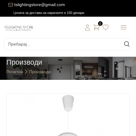
tslightingstore@gmail.com
Цената за достава на нарачките е 150 денари.
0
Производи
Почетна
Производи