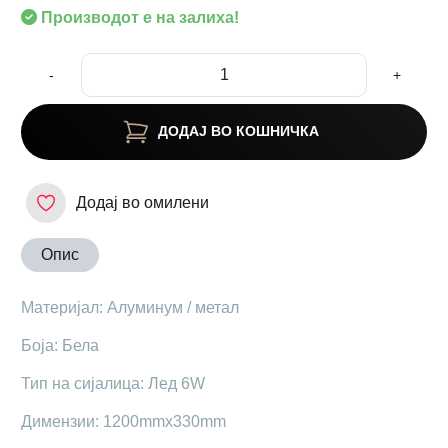
Производот е на залиха!
-
+
ДОДАЈ ВО КОШНИЧКА
Додај во омилени
Опис
Материјал: Алуминум / метал
Боја: Бела
Тип на сијалица: Лед 6W
Димензии: 1200mmx330mm